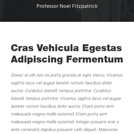
Professor Noel Fitzpatrick
Cras Vehicula Egestas
Adipiscing Fermentum
Donec id elit non mi porta gravida at eget metus. Vivamus
sagittis lacus vel augue laoreet rutrum faucibus dolor
auctor. Curabitur blandit tempus porttitor. Curabitur
blandit tempus porttitor. Vivamus sagittis lacus vel augue
laoreet rutrum faucibus dolor auctor. Etiam porta sem
malesuada magna mollis euismod. Etiam porta sem
malesuada magna mollis euismod. Integer posuere erat a
ante venenatis dapibus posuere velit aliquet. Maecenas